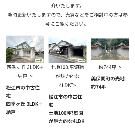
介いたします。
随時更新いたしますので、売買などをご検討中の方は参
考にご覧ください。
四季ヶ丘 3LDK＋
土地100坪?庭園
約744坪">
納戸">
が魅力的な
美保関町の売地
4LDK">
約744坪
松江市の中古住
宅
松江市の中古住
四季ヶ丘 3LDK＋
宅
納戸
土地100坪?庭園
が魅力的な4LDK