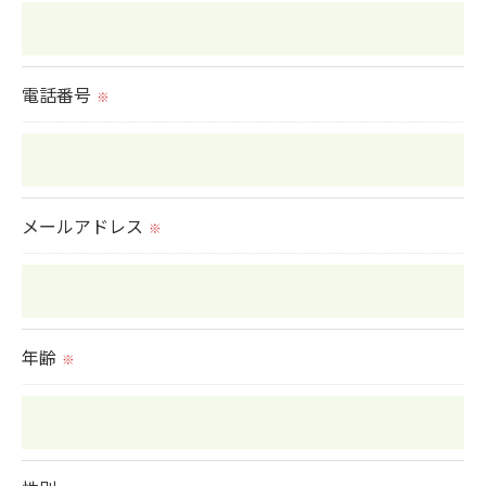
＜個人情報を与えなかった場合に生じる結果＞
必要な情報を頂けない場合は、それに対応した当社
電話番号
※
のサービスをご提供できない場合がございますので
予めご了承ください。
＜個人情報の開示･訂正・削除･利用停止の手続につ
メールアドレス
※
いて＞
当社では、お客様の個人情報の開示･訂正･削除・利
用停止の手続を定めさせて頂いております。
ご本人である事を確認のうえ、対応させて頂きま
年齢
※
す。
個人情報の開示･訂正･削除・利用停止の具体的手続
きにつきましては、お電話でお問合せ下さい。