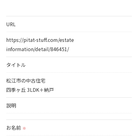
＜個人情報の提供について＞
当社ではお客様の同意を得た場合または法令に定め
られた場合を除き、
URL
取得した個人情報を第三者に提供することはいたし
ません。
https://pitat-stuff.com/estate
information/detail/846451/
＜個人情報の委託について＞
タイトル
当社では、利用目的の達成に必要な範囲において、
個人情報を外部に委託する場合があります。
松江市の中古住宅
これらの委託先に対しては個人情報保護契約等の措
四季ヶ丘 3LDK＋納戸
置をとり、適切な監督を行います。
説明
＜個人情報の安全管理＞
当社では、個人情報の漏洩等がなされないよう、適
お名前
※
切に安全管理対策を実施します。