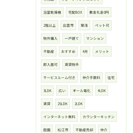
浴室乾燥機
宅配BOX
敷金礼金0円
2階以上
出雲市
築浅
ペット可
物件購入
一戸建て
マンション
不動産
おすすめ
4月
メリット
即入居可
賃貸物件
サービスルーム付き
仲介手数料
住宅
3LDK
広い
オール電化
4LDK
賃貸
2SLDK
2LDK
インターネット無料
カウンターキッチン
庭園
松江市
不動産売却
仲介